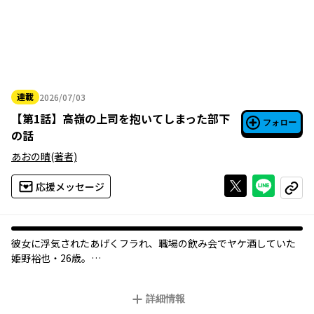
連載
2026/07/03
2026年07月03日
【
第1話
】
高嶺の上司を抱いてしまった部下
フォロー
の話
あおの晴
(著者)
Xで投稿する
ライン
応援メッセージ
コピー
彼女に浮気されたあげくフラれ、職場の飲み会でヤケ酒していた
姫野裕也・26歳。
そんな時「俺 男だけど抱いてみる？」と、5歳年上の美形上司・東
宗一郎に声をかけられ体の関係を持ってしまい......！？
詳細情報
憧れの上司との一夜から始まるオフィスBL！