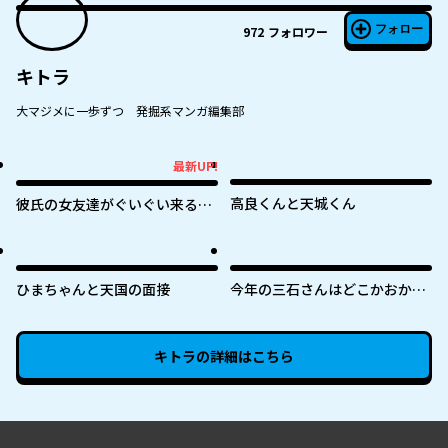
フォロー
972
フォロワー
キトラ
大マジメに一歩ずつ 発掘系マンガ編集部
最新UP!
最新UP!
高良くんと天城くん
彼氏の女友達がぐいぐい来る
（私に）
ひまちゃんと天国の面接
今年の三石さんはどこかおかし
い
キトラ
の詳細はこちら