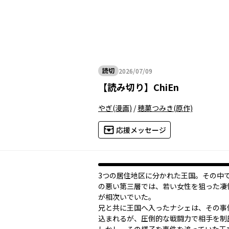
読切
2026/07/09
2026年07月09日
【
読み切り
】
ChiEn
やぎ
(漫画)
/
穂菓つみき
(原作)
応援メッセージ
3つの居住地区に分かれた王国。その中
の悪い第三層では、若い女性を狙った凄
が相次いでいた。
兄と共に王国へ入ったナシェは、その事
込まれるが、圧倒的な戦闘力で相手を制