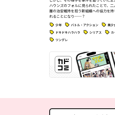
しかし、その様子を事件を追っていた王
ハウンズのフォルに見られたことで、二
層の治安維持を担う新組織への協力を持
れることになり──？
タグ
タグ
タグ
少年
バトル・アクション
美少
タグ
タグ
タグ
ドキドキハラハラ
シリアス
カ
タグ
ツンデレ