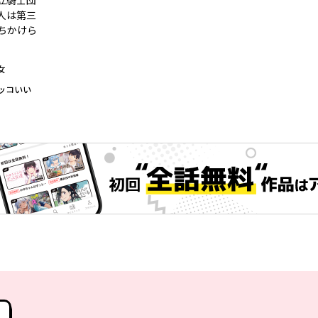
立騎士団
人は第三
ちかけら
女
ッコいい