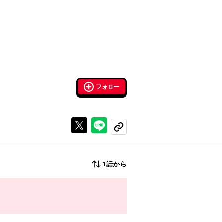
フォロー
Xで投稿する
ラインでシェアする
コピーする
1話から