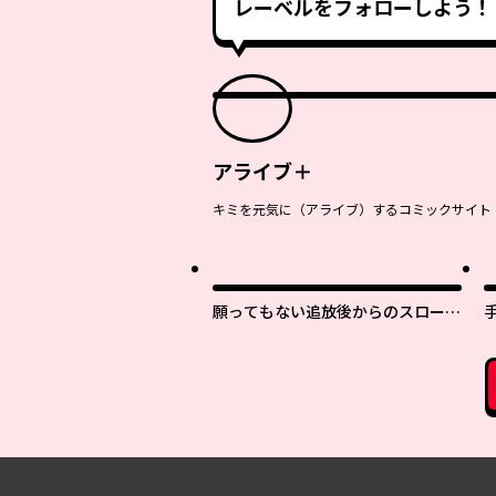
レーベルをフォローしよう！
アライブ＋
キミを元気に（アライブ）するコミックサイト
願ってもない追放後からのスローラ
イフ？ 〜引退したはずが成り行き
で美少女ギャルの師匠になったらな
ぜかめちゃくちゃ懐かれた〜