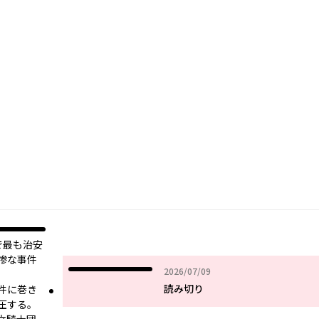
で最も治安
惨な事件
2026年07月09日
2026/07/09
読み切り
件に巻き
圧する。