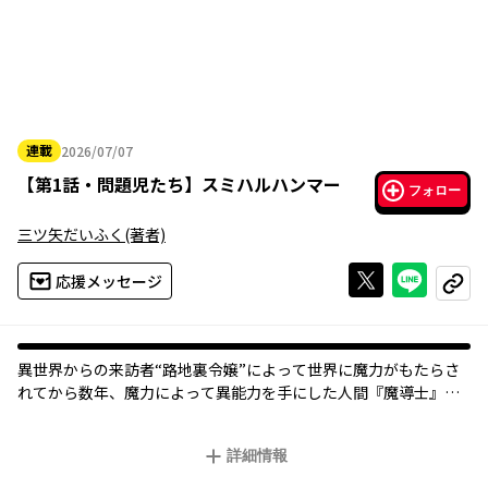
連載
2026/07/07
2026年07月07日
【
第1話・問題児たち
】
スミハルハンマー
フォロー
三ツ矢だいふく
(著者)
Xで投稿する
ライン
応援メッセージ
コピー
異世界からの来訪者“路地裏令嬢”によって世界に魔力がもたらさ
れてから数年、魔力によって異能力を手にした人間『魔導士』に
よる犯罪が社会問題となっていた――。警察官になりたかったものの
就職活動に失敗し、魔導士の犯罪に対抗する民間魔導組織『WALL
詳細情報
OF MAGIC』に入社した一般人・兜守錬(かぶともり れん)は、これ
から命懸けでサポートすることになる魔導士・墨春実奈(すみはる