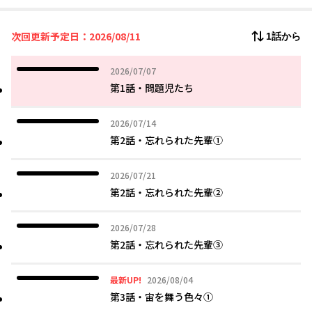
みな)との顔合わせに向かう。緊張の初対面、しかしそこで待って
いたのはサッカーボールで遊ぶ、まだ学生の女の子で……!?
次回更新予定日：2026/08/11
1話から
2026年07月07日
2026/07/07
第1話・問題児たち
2026年07月14日
2026/07/14
第2話・忘れられた先輩①
2026年07月21日
2026/07/21
第2話・忘れられた先輩②
2026年07月28日
2026/07/28
第2話・忘れられた先輩③
2026年08月04日
最新UP!
2026/08/04
第3話・宙を舞う色々①