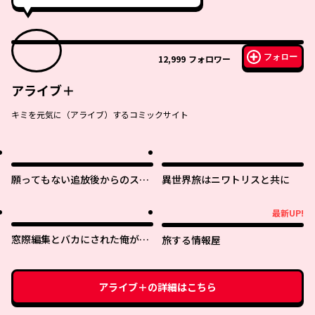
フォロー
12,999
フォロワー
アライブ＋
キミを元気に（アライブ）するコミックサイト
願ってもない追放後からのスロ
異世界旅はニワトリスと共に
ーライフ？ 〜引退したはずが成
り行きで美少女ギャルの師匠に
最新UP!
最新UP!
なったらなぜかめちゃくちゃ懐
かれた〜
窓際編集とバカにされた俺が、
旅する情報屋
双子ＪＫと同居することになっ
た
アライブ＋
の詳細はこちら