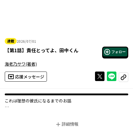
連載
2026/07/01
2026年07月01日
【
第1話
】
責任とってよ、田中くん
フォロー
海老乃サワ
(著者)
Xで投稿する
ライン
応援メッセージ
コピー
これは理想の彼氏になるまでのお話――
自他ともに認める地味男の田中は、同窓会でかつての憧れの人・
佐々木と再会！
詳細情報
意気投合してお酒を飲み、気が付くとラブホで朝を迎えてい
て…。