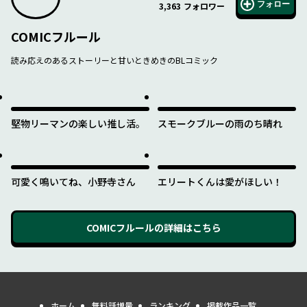
フォロー
3,363
フォロワー
COMICフルール
読み応えのあるストーリーと甘いときめきのBLコミック
堅物リーマンの楽しい推し活。
スモークブルーの雨のち晴れ
可愛く鳴いてね、小野寺さん
エリートくんは愛がほしい！
COMICフルール
の詳細はこちら
ホーム
無料話増量
ランキング
掲載作品一覧