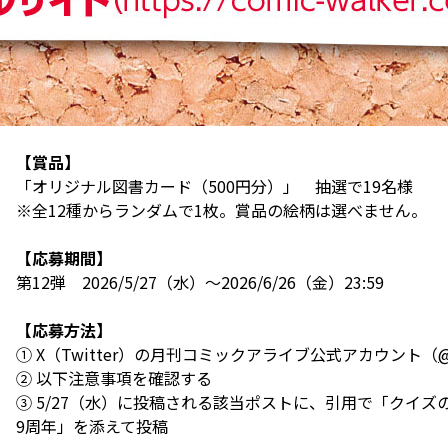
【賞品】
「オリジナル図書カード（500円分）」 抽選で19名様
※全12種からランダムで1枚。賞品の絵柄は選べません。
【応募期間】
第12弾 2026/5/27（水）～2026/6/26（金）23:59
【応募方法】
① X（Twitter）の月刊コミックアライブ公式アカウント（
@
② 以下注意事項を確認する
③ 5/27（水）に投稿される該当ポストに、引用で「クイ
9周年」を添えて投稿