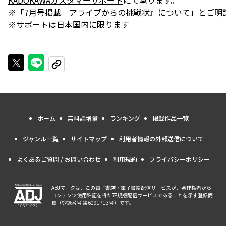
KADOKAWAカスタマーサポート
にて承ります。
※「7月号掲載『アライブからの挑戦状』について」とご明
※サポートは日本国内に限ります
Xで投稿する
LINEでシェアする
URLをコピーする
ホーム
無料話増量
ランキング
掲載作品一覧
ジャンル一覧
サイトマップ
利用者情報の外部送信について
よくあるご質問 / お問い合わせ
利用規約
プライバシーポリシー
ABJマークは、この電子書店・電子書籍配信サービスが、著作権者から
コンテンツ使用許諾を得た正規版配信サービスであることを示す登録商
標（登録番号 第6091713号）です。