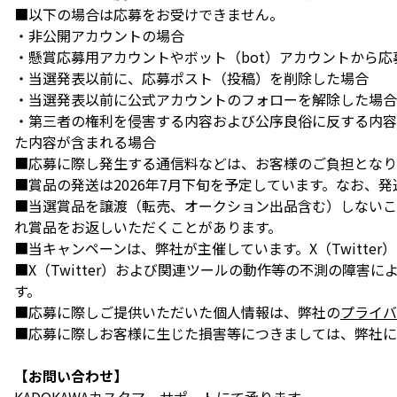
■以下の場合は応募をお受けできません。
・非公開アカウントの場合
・懸賞応募用アカウントやボット（bot）アカウントから応
・当選発表以前に、応募ポスト（投稿）を削除した場合
・当選発表以前に公式アカウントのフォローを解除した場合
・第三者の権利を侵害する内容および公序良俗に反する内容な
た内容が含まれる場合
■応募に際し発生する通信料などは、お客様のご負担となり
■賞品の発送は2026年7月下旬を予定しています。なお、
■当選賞品を譲渡（転売、オークション出品含む）しないこ
れ賞品をお返しいただくことがあります。
■当キャンペーンは、弊社が主催しています。X（Twitter） 
■X（Twitter）および関連ツールの動作等の不測の障
す。
■応募に際しご提供いただいた個人情報は、弊社の
プライバ
■応募に際しお客様に生じた損害等につきましては、弊社に
【お問い合わせ】