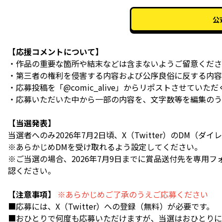
公
【応援コメントについて】
・作品の重要な箇所や結末などは含まないようご留意くださ
・第三者の権利を侵害する内容および公序良俗に反する内容
・応募投稿を「@comic_alive」からリポストさせていた
・応募いただいた中から一部の内容を、文字数等を編集のう
【当選発表】
当選者へのみ2026年7月2日頃、X（Twitter）のDM（ダイ
※あらかじめDMを受け取れるよう設定してください。
※ご当選の場合、2026年7月9日までに賞品送付先を専用
認ください。
【注意事項】
※あらかじめご了承のうえご応募ください
■応募には、X（Twitter）への登録（無料）が必要です。
■おひとりで何度も応募いただけますが、当選はおひとりに