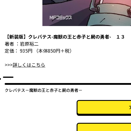
【新装版】クレバテス-魔獣の王と赤子と屍の勇者- １３
著者 ：岩原裕二
定価： 935円 （本体850円＋税）
>>>
詳しくはこちら
クレバテス－魔獣の王と赤子と屍の勇者－