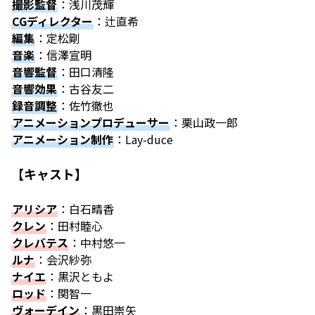
撮影監督
：浅川茂輝
CGディレクター
：辻直希
編集
：定松剛
音楽
：信澤宣明
音響監督
：田口清隆
音響効果
：古谷友二
録音調整
：佐竹徹也
アニメーションプロデューサー
：栗山政一郎
アニメーション制作
：Lay-duce
【キャスト】
アリシア
：白石晴香
クレン
：田村睦心
クレバテス
：中村悠一
ルナ
：会沢紗弥
ナイエ
：黒沢ともよ
ロッド
：関智一
ヴォーデイン
：黒田崇矢