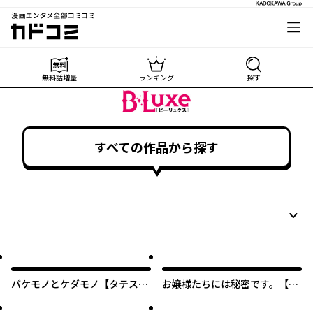
漫画エンタメ全部コミコミ
カドコミ
無料話増量
ランキング
探す
すべての作品から探す
バケモノとケダモノ【タテス
お嬢様たちには秘密です。【タ
ク】
テスク】