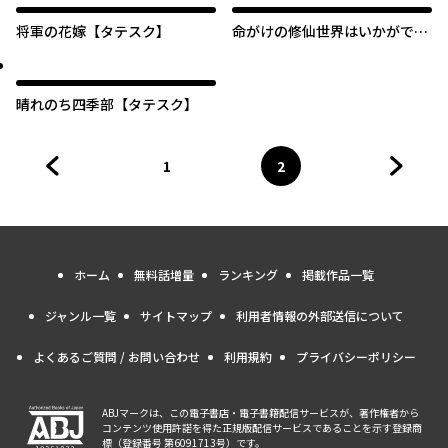
将軍の花嫁【タテスク】
命がけの修仙世界はいかがです
か？【タテスク】
晴れのち四季部【タテスク】
1
2
前のページへ
ページ
へ
ページ
へ
次のペ
ホーム
無料話増量
ランキング
掲載作品一覧
ジャンル一覧
サイトマップ
利用者情報の外部送信について
よくあるご質問 / お問い合わせ
利用規約
プライバシーポリシー
ABJマークは、この電子書店・電子書籍配信サービスが、著作権者から
コンテンツ使用許諾を得た正規版配信サービスであることを示す登録商
標（登録番号 第6091713号）です。