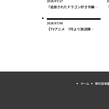
2026/07/27
2
『追放されたドラゴン好き令嬢
は、北方辺境伯の愛に気づかな
い』①巻 書店特典画像公開！
2026年07月08日
2026/07/08
【TVアニメ 7月より放送開
始！！】「捨てられ聖女の異世界
ごはん旅 隠れスキルでキャンピ
ングカーを召喚しました」
ホーム
無料話増