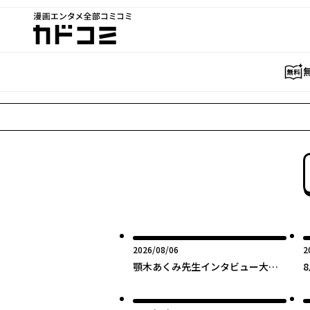
漫画エンタメ全部コミコミ
カドコミ
2026年08月06日
2
2026/08/06
2
顎木あくみ先生インタビュー大公
開！！
2026年07月27日
2