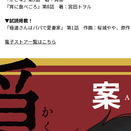
『宵に食べごろ』第8話 著：宮田トヲル
▼試読掲載！
『極道さんはパパで愛妻家』 第1話 作画：桜城やや、原作
電子ストア一覧はこちら