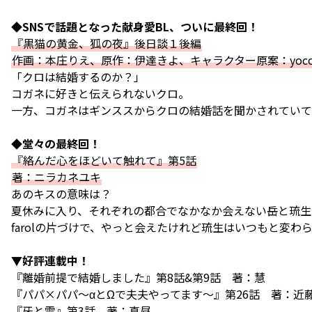
◆SNSで話題となった献身愛BL、ついに最終回！
『黒猫の黄金、狐の夜』後日談１後編
作画：本庄りえ、原作：伊達きよ、キャラクター原案：yoc
「クロは結婚するのか？」
コガネに好きと伝えられないクロ。
一方、コガネはギンススからクロの結婚話を聞かされていて
◆堂々の最終回！
『絡んだ心をほどいて触れて』第5話
著：ニラカネユキ
あのキスの意味は――？
夏休みに入り、それぞれの都合でなかなか会えない岳と琉生
farolの片づけで、やっと会えたけれど琉生はいつもと変わ
▼好評連載中！
『離婚前提で結婚しました』第8話&第9話 著：慧
『パパ×パパ～αとΩで夫夫やってます～』第26話 著：近
『牙と雫』第3話 著：真昼