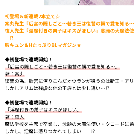
初登場＆新連載2本立て☆
案丸先生『后宮の隠しごと～若き王は復讐の褥で愛を知る～
夜人先生『淫魔付きの弟子はキスがほしい』念願の大魔法使
─!?
胸キュン＆HたっぷりBLマガジン★
◆初登場で連載開始！
『后宮の隠しごと～若き王は復讐の褥で愛を知る～』
著：案丸
復讐の為、后宮に潜りこんだオウランが狙うのは新王・アリ
しかしアリムは残虐な他の王族とは少し違い…!?
◆初登場で連載開始！
『淫魔付きの弟子はキスがほしい』
著：夜人
魔法学校を主席で卒業し、念願の大魔法使い・クロードに弟
しかし、淫魔に憑りつかれてしまい──!?