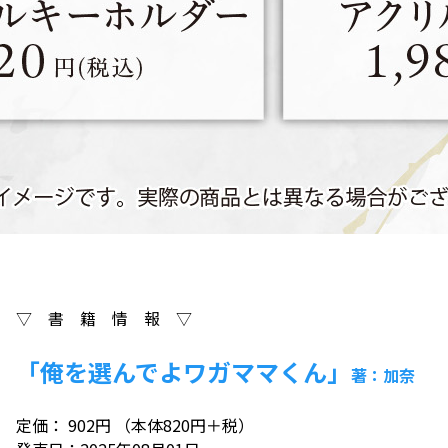
▽ 書 籍 情 報 ▽
「俺を選んでよワガママくん」
著：加奈
定価： 902円 （本体820円＋税）