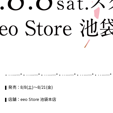
・‥…─*・‥…─*・‥…─*・‥…─*・‥…─*・‥…─*
❚
発売：8/8(土)～8/21(金)
❚
店舗：eeo Store 池袋本店