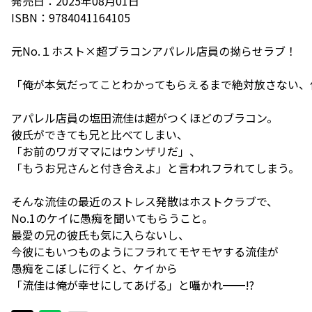
発売日：2025年08月01日
ISBN：9784041164105
元No.１ホスト×超ブラコンアパレル店員の拗らせラブ！
「俺が本気だってことわかってもらえるまで絶対放さない、
アパレル店員の塩田流佳は超がつくほどのブラコン。
彼氏ができても兄と比べてしまい、
「お前のワガママにはウンザリだ」、
「もうお兄さんと付き合えよ」と言われフラれてしまう。
そんな流佳の最近のストレス発散はホストクラブで、
No.1のケイに愚痴を聞いてもらうこと。
最愛の兄の彼氏も気に入らないし、
今彼にもいつものようにフラれてモヤモヤする流佳が
愚痴をこぼしに行くと、ケイから
「流佳は俺が幸せにしてあげる」と囁かれ━━!?