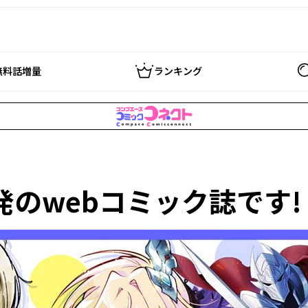
無料話増量
ランキング
発のwebコミック誌です!