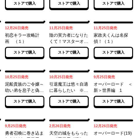
ストアで購入
ストアで購入
ストアで購入
12月26日
11月25日
11月25日
12月26日
発売
11月25日
発売
11月25日
発売
初恋キラー攻略計
陰の実力者になりた
家政夫くんは名探
画 （１）
くて！マスターオブ
偵！（１）
ガーデン～七陰列伝
ストアで購入
ストアで購入
ストアで購入
～（１）
10月25日
10月25日
09月25日
10月25日
発売
10月25日
発売
9月25日
発売
泥船貴族のご令嬢～
引退魔王は悠々自適
オーバーロード ＜
幼い弟を息子と偽装
に暮らしたい ※女
新＞世界編 1
し、隣国でしぶとく
勇者「許さない…絶
ストアで購入
ストアで購入
ストアで購入
生き残る！～（1）
対にだ！」（１）
09月25日
02月26日
12月26日
9月25日
発売
2月26日
発売
12月26日
発売
勇者召喚に巻き込ま
天空の城をもらった
オーバーロード(19)