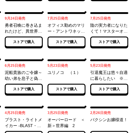
09月24日
07月25日
07月25日
9月24日
発売
7月25日
発売
7月25日
発売
勇者召喚に巻き込ま
オフィス勤めのマリ
陰の実力者になりた
れたけど、異世界は
ー・アントワネット
くて！マスターオブ
平和でした （１
（１）
ガーデン～七陰列伝
ストアで購入
ストアで購入
ストアで購入
０）
～（２）
06月25日
05月23日
05月23日
6月25日
発売
5月23日
発売
5月23日
発売
泥船貴族のご令嬢～
ユリノコ （１）
引退魔王は悠々自適
幼い弟を息子と偽装
に暮らしたい ※女
し、隣国でしぶとく
勇者「許さない…絶
ストアで購入
ストアで購入
ストアで購入
生き残る！～（2）
対にだ！」（２）
04月25日
03月25日
02月26日
4月25日
発売
3月25日
発売
2月26日
発売
ブラスト・ライトメ
オーバーロード ＜
バクシンお嬢様道！
イカー -BLAST・
新＞世界編 2
LightMaker-（１）