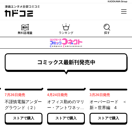
漫画エンタメ全部コミコミ
カドコミ
無料話増量
ランキング
探す
コミックス最新刊発売中
07月26日
04月24日
03月26日
7月26日
発売
4月24日
発売
3月26日
発売
不謹慎電脳アンダー
オフィス勤めのマリ
オーバーロード ＜
グラウンド（２）
ー・アントワネット
新＞世界編 4
（２）
ストアで購入
ストアで購入
ストアで購入