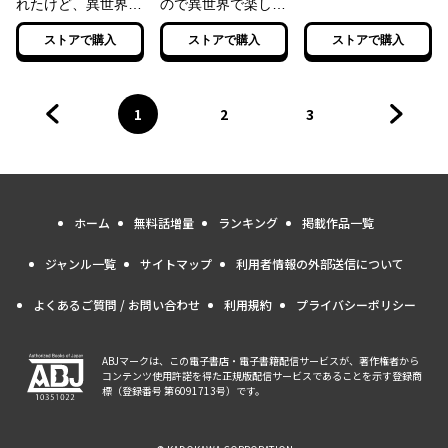
れたけど、異世界は
ので異世界で楽しく
平和でした （９）
遊びたい （9）
ストアで購入
ストアで購入
ストアで購入
1
2
3
前のページへ
ページ
へ
ページ
へ
ページ
へ
次のペ
ホーム
無料話増量
ランキング
掲載作品一覧
ジャンル一覧
サイトマップ
利用者情報の外部送信について
よくあるご質問 / お問い合わせ
利用規約
プライバシーポリシー
ABJマークは、この電子書店・電子書籍配信サービスが、著作権者から
コンテンツ使用許諾を得た正規版配信サービスであることを示す登録商
標（登録番号 第6091713号）です。