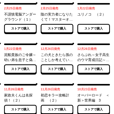
02月25日
02月25日
01月22日
2月25日
発売
2月25日
発売
1月22日
発売
不謹慎電脳アンダー
陰の実力者になりた
ユリノコ （２）
グラウンド（１）
くて！マスターオブ
ガーデン～七陰列伝
ストアで購入
ストアで購入
ストアで購入
～（３）
01月22日
12月26日
12月26日
1月22日
発売
12月26日
発売
12月26日
発売
泥船貴族のご令嬢～
この犬ときたら孫の
さらぶれ～女子高生
幼い弟を息子と偽装
ことしか考えていな
のウマ育成日記～
し、隣国でしぶとく
い～犬生魔王のやり
（１）
ストアで購入
ストアで購入
ストアで購入
生き残る！～（3）
遺し～ (１)
11月26日
11月26日
10月23日
11月26日
発売
11月26日
発売
10月23日
発売
家政夫くんは名探
初恋キラー攻略計
オーバーロード ＜
偵！（２）
画 （２）
新＞世界編 3
ストアで購入
ストアで購入
ストアで購入