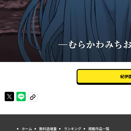
紀伊
Xで投稿する
LINEでシェアする
URLをコピーする
ホーム
無料話増量
ランキング
掲載作品一覧