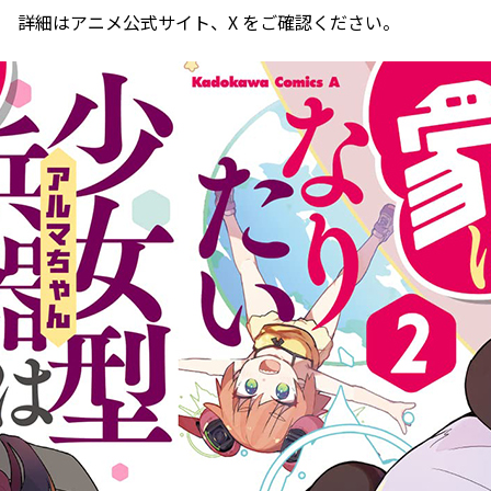
詳細はアニメ公式サイト、X をご確認ください。