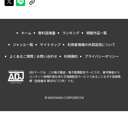
URLをコピーする
ホーム
無料話増量
ランキング
掲載作品一覧
ジャンル一覧
サイトマップ
利用者情報の外部送信について
よくあるご質問 / お問い合わせ
利用規約
プライバシーポリシー
ABJマークは、この電子書店・電子書籍配信サービスが、著作権者から
コンテンツ使用許諾を得た正規版配信サービスであることを示す登録商
標（登録番号 第6091713号）です。
© KADOKAWA CORPORATION