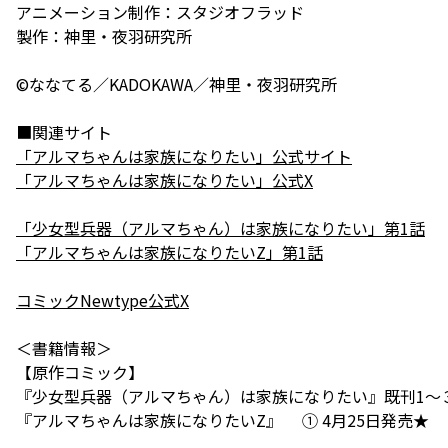
アニメーション制作：スタジオフラッド
製作：神里・夜羽研究所
©ななてる／KADOKAWA／神里・夜羽研究所
「アルマちゃんは家族になりたい」公式サイト
「アルマちゃんは家族になりたい」公式X
「少女型兵器（アルマちゃん）は家族になりたい」第1話
「アルマちゃんは家族になりたいZ」第1話
コミックNewtype公式X
＜書籍情報＞
【原作コミック】
『少女型兵器（アルマちゃん）は家族になりたい』既刊1～
『アルマちゃんは家族になりたいZ』 ① 4月25日発売★