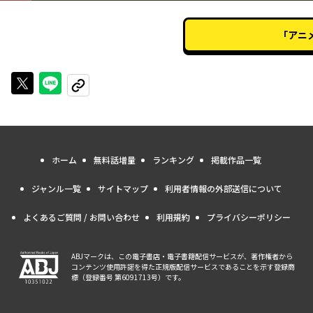
「アニ
Xで投稿する
LINEでシェアする
URLをコピーする
ホーム
無料話増量
ランキング
掲載作品一覧
ジャンル一覧
サイトマップ
利用者情報の外部送信について
よくあるご質問 / お問い合わせ
利用規約
プライバシーポリシー
ABJマークは、この電子書店・電子書籍配信サービスが、著作権者から
コンテンツ使用許諾を得た正規版配信サービスであることを示す登録商
標（登録番号 第6091713号）です。