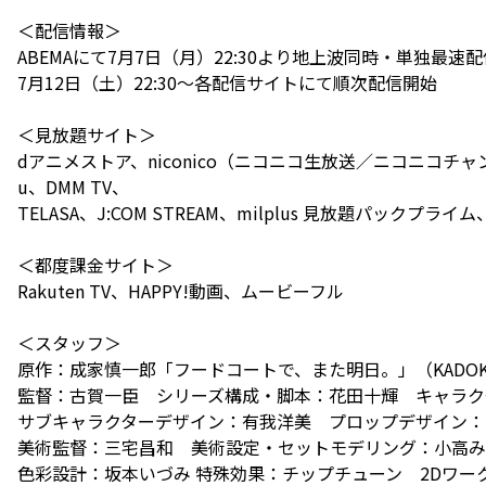
＜配信情報＞
ABEMAにて7月7日（月）22:30より地上波同時・単独最速
7月12日（土）22:30〜各配信サイトにて順次配信開始
＜見放題サイト＞
dアニメストア、niconico（ニコニコ生放送／ニコニコチャ
u、DMM TV、
TELASA、J:COM STREAM、milplus 見放題パックプライ
＜都度課金サイト＞
Rakuten TV、HAPPY!動画、ムービーフル
＜スタッフ＞
原作：成家慎一郎「フードコートで、また明日。」（KADOK
監督：古賀一臣 シリーズ構成・脚本：花田十輝 キャラク
サブキャラクターデザイン：有我洋美 プロップデザイン：
美術監督：三宅昌和 美術設定・セットモデリング：小高み
色彩設計：坂本いづみ 特殊効果：チップチューン 2Dワー