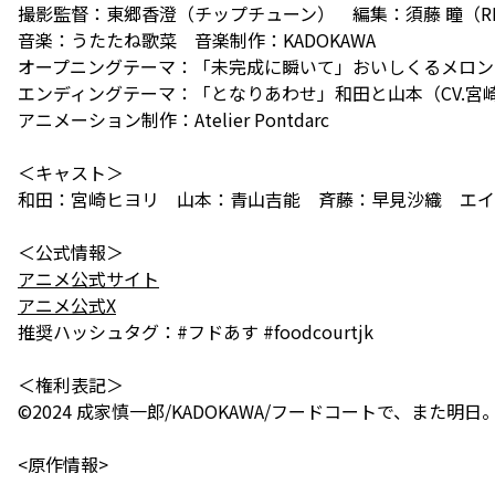
撮影監督：東郷香澄（チップチューン） 編集：須藤 瞳（RE
音楽：うたたね歌菜 音楽制作：KADOKAWA
オープニングテーマ：「未完成に瞬いて」おいしくるメロン
エンディングテーマ：「となりあわせ」和田と山本（CV.宮
アニメーション制作：Atelier Pontdarc
＜キャスト＞
和田：宮崎ヒヨリ 山本：青山吉能 斉藤：早見沙織 エイベ
アニメ公式サイト
アニメ公式X
推奨ハッシュタグ：#フドあす #foodcourtjk
＜権利表記＞
©2024 成家慎⼀郎/KADOKAWA/フードコートで、また明
<原作情報>