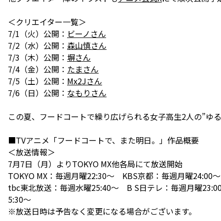
＜クリエイター一覧＞
7/1（火）公開：
ビーノさん
7/2（水）公開：
森山慎さん
7/3（木）公開：
塀さん
7/4（金）公開：
たまさん
7/5（土）公開：
Mx2Jさん
7/6（日）公開：
なもりさん
この夏、フードコートで繰り広げられる女子高生2人の”ゆ
■TVアニメ「フードコートで、また明日。」作品概要
＜放送情報＞
7月7日（月）よりTOKYO MX他各局にて放送開始
TOKYO MX：毎週月曜22:30〜 KBS京都：毎週月曜24:
tbc東北放送：毎週水曜25:40〜 B S日テレ：毎週月曜23:0
5:30〜
※放送日時は予告なく変更になる場合がございます。