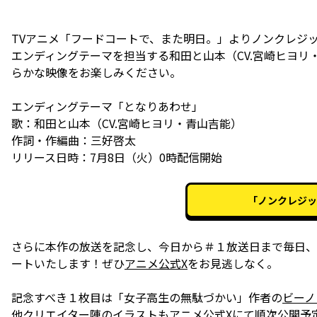
TVアニメ「フードコートで、また明日。」よりノンクレジ
エンディングテーマを担当する和田と山本（CV.宮崎ヒヨ
らかな映像をお楽しみください。
エンディングテーマ「となりあわせ」
歌：和田と山本（CV.宮崎ヒヨリ・青山吉能）
作詞・作編曲：三好啓太
「ノンクレジッ
さらに本作の放送を記念し、今日から＃１放送日まで毎日、
ートいたします！ぜひ
アニメ公式X
をお見逃しなく。
記念すべき１枚目は「女子高生の無駄づかい」作者の
ビーノ
他クリエイター陣のイラストも
アニメ公式X
にて順次公開予