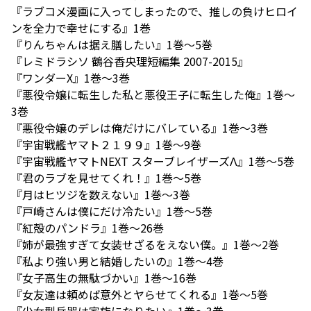
『ラブコメ漫画に入ってしまったので、推しの負けヒロイ
ンを全力で幸せにする』1巻
『りんちゃんは据え膳したい』1巻〜5巻
『レミドラシソ 鶴谷香央理短編集 2007-2015』
『ワンダーX』1巻〜3巻
『悪役令嬢に転生した私と悪役王子に転生した俺』1巻〜
3巻
『悪役令嬢のデレは俺だけにバレている』1巻〜3巻
『宇宙戦艦ヤマト２１９９』1巻〜9巻
『宇宙戦艦ヤマトNEXT スターブレイザーズΛ』1巻〜5巻
『君のラブを見せてくれ！』1巻〜5巻
『月はヒツジを数えない』1巻〜3巻
『戸崎さんは僕にだけ冷たい』1巻〜5巻
『紅殻のパンドラ』1巻〜26巻
『姉が最強すぎて女装せざるをえない僕。』1巻〜2巻
『私より強い男と結婚したいの』1巻〜4巻
『女子高生の無駄づかい』1巻〜16巻
『女友達は頼めば意外とヤらせてくれる』1巻〜5巻