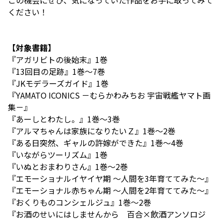
この機会にぜひ、気になっていた作品をお手に取ってみて
ください！
【対象書籍】
『アガリビトの後始末』1巻
『13回目の足跡』1巻〜7巻
『JKモデラーズガイド』1巻
『YAMATO ICONICS －むらかわみちお 宇宙戦艦ヤマト画
集－』
『あーしとわたし。』1巻〜3巻
『アルマちゃんは家族になりたいＺ』1巻〜2巻
『ある日突然、ギャルの許嫁ができた』1巻〜4巻
『いながらツーリズム』1巻
『いぬとおまわりさん』1巻〜2巻
『エモーショナルイヤイヤ期 ～人間を3年育ててみた～』
『エモーショナル赤ちゃん期 ～人間を2年育ててみた～』
『おくりものコンシェルジュ』1巻〜2巻
『お酒のせいにはしませんから 百合×飲酒アンソロジ