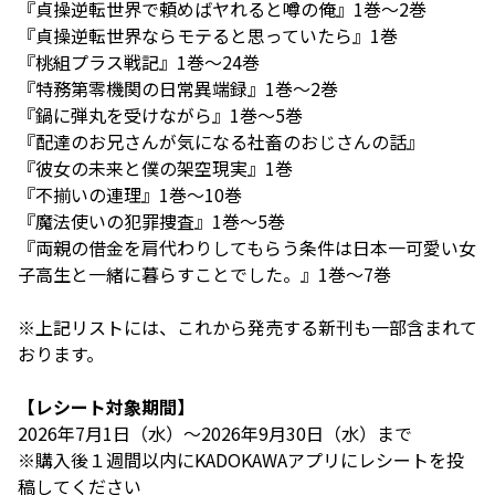
『貞操逆転世界で頼めばヤれると噂の俺』1巻〜2巻
『貞操逆転世界ならモテると思っていたら』1巻
『桃組プラス戦記』1巻〜24巻
『特務第零機関の日常異端録』1巻〜2巻
『鍋に弾丸を受けながら』1巻〜5巻
『配達のお兄さんが気になる社畜のおじさんの話』
『彼女の未来と僕の架空現実』1巻
『不揃いの連理』1巻〜10巻
『魔法使いの犯罪捜査』1巻〜5巻
『両親の借金を肩代わりしてもらう条件は日本一可愛い女
子高生と一緒に暮らすことでした。』1巻〜7巻
※上記リストには、これから発売する新刊も一部含まれて
おります。
【レシート対象期間】
2026年7月1日（水）～2026年9月30日（水）まで
※購入後１週間以内にKADOKAWAアプリにレシートを投
稿してください