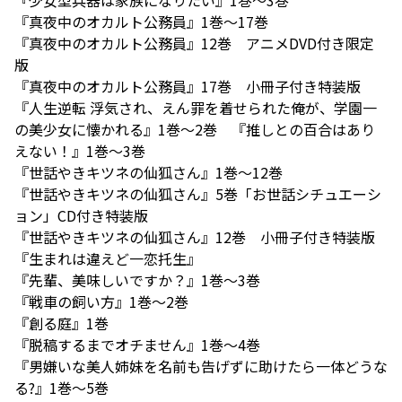
『少女型兵器は家族になりたい』1巻〜3巻
『真夜中のオカルト公務員』1巻〜17巻
『真夜中のオカルト公務員』12巻 アニメDVD付き限定
版
『真夜中のオカルト公務員』17巻 小冊子付き特装版
『人生逆転 浮気され、えん罪を着せられた俺が、学園一
の美少女に懐かれる』1巻〜2巻 『推しとの百合はあり
えない！』1巻〜3巻
『世話やきキツネの仙狐さん』1巻〜12巻
『世話やきキツネの仙狐さん』5巻「お世話シチュエーシ
ョン」CD付き特装版
『世話やきキツネの仙狐さん』12巻 小冊子付き特装版
『生まれは違えど一恋托生』
『先輩、美味しいですか？』1巻〜3巻
『戦車の飼い方』1巻〜2巻
『創る庭』1巻
『脱稿するまでオチません』1巻〜4巻
『男嫌いな美人姉妹を名前も告げずに助けたら一体どうな
る?』1巻〜5巻