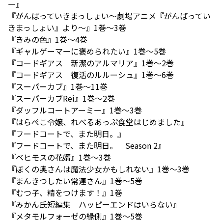
ー』
『がんばっていきまっしょい～劇場アニメ『がんばってい
きまっしょい』より～』1巻〜3巻
『きみの色』1巻〜4巻
『ギャルゲーマーに褒められたい』1巻〜5巻
『コードギアス 新潔のアルマリア』1巻〜2巻
『コードギアス 復活のルルーシュ』1巻〜6巻
『スーパーカブ』1巻〜11巻
『スーパーカブRei』1巻〜2巻
『ダッフルコートアーミー』1巻〜3巻
『はらぺこ令嬢、れべるあっぷ食堂はじめました』
『フードコートで、また明日。』
『フードコートで、また明日。 Season 2』
『ベヒモスの花婿』1巻〜3巻
『ぼくの奥さんは魔法少女かもしれない』1巻〜3巻
『まんきつしたい常連さん』1巻〜5巻
『むつ子、精をつけます！』1巻
『みかん氏短編集 ハッピーエンドはいらない』
『メタモルフォーゼの縁側』1巻〜5巻