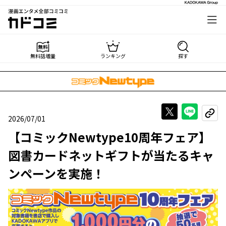
漫画エンタメ全部コミコミ
カドコミ
無料話増量
ランキング
探す
Xで投稿する
LINE
URL
2026/07/01
2026年07月01日
【コミックNewtype10周年フェア】
図書カードネットギフトが当たるキャ
ンペーンを実施！