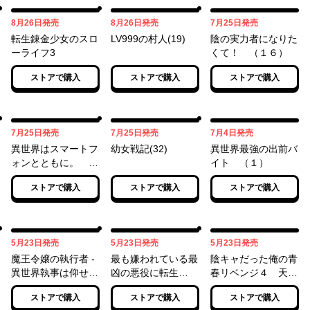
08月26日
08月26日
07月25日
8月26日
発売
8月26日
発売
7月25日
発売
転生錬金少女のスロ
LV999の村人(19)
陰の実力者になりた
ーライフ3
くて！ （１６）
ストアで購入
ストアで購入
ストアで購入
07月25日
07月25日
07月04日
7月25日
発売
7月25日
発売
7月4日
発売
異世界はスマートフ
幼女戦記(32)
異世界最強の出前バ
ォンとともに。
イト （１）
（17）
ストアで購入
ストアで購入
ストアで購入
05月23日
05月23日
05月23日
5月23日
発売
5月23日
発売
5月23日
発売
魔王令嬢の執行者 -
最も嫌われている最
陰キャだった俺の青
異世界執事は仰せの
凶の悪役に転生
春リベンジ４ 天使
ままに-（３）
（3）
すぎるあの娘と歩む
ストアで購入
ストアで購入
ストアで購入
Reライフ