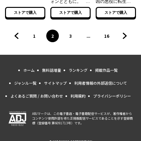
ォンとともに。
凶の悪役に転生
（16）
（2）
ストアで購入
ストアで購入
ストアで購入
1
2
3
...
16
前のページへ
ページ
へ
ページ
へ
ページ
へ
ページ
へ
次のペ
ホーム
無料話増量
ランキング
掲載作品一覧
ジャンル一覧
サイトマップ
利用者情報の外部送信について
よくあるご質問 / お問い合わせ
利用規約
プライバシーポリシー
ABJマークは、この電子書店・電子書籍配信サービスが、著作権者から
コンテンツ使用許諾を得た正規版配信サービスであることを示す登録商
標（登録番号 第6091713号）です。