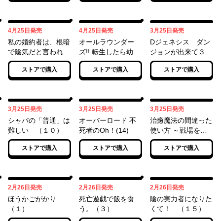
04月25日
04月25日
03月25日
4月25日
発売
4月25日
発売
3月25日
発売
私の婚約者は、根暗
オールラウンダー
Dジェネシス ダン
で陰気だと言われる
ズ!! 転生したら幼女
ジョンが出来て３
闇魔術師です。好
でした。家に居づら
年 （７）
ストアで購入
ストアで購入
ストアで購入
き。 （３）
いのでおっさんと冒
険に出ます （３）
03月25日
03月25日
03月25日
3月25日
発売
3月25日
発売
3月25日
発売
シャバの「普通」は
オーバーロード 不
治癒魔法の間違った
難しい （１０）
死者のOh！(14)
使い方 ～戦場を駆
ける回復要員～(16)
ストアで購入
ストアで購入
ストアで購入
02月26日
02月26日
02月26日
2月26日
発売
2月26日
発売
2月26日
発売
ほうかごがかり
死亡遊戯で飯を食
陰の実力者になりた
（１）
う。（３）
くて！ （１５）