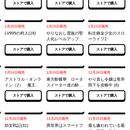
ストアで購入
ストアで購入
ストアで購入
02月26日
01月24日
01月24日
2月26日
発売
1月24日
発売
1月24日
発売
LV999の村人(18)
やりなおし貴族の聖
転生錬金少女のスロ
人化レベルアップ
ーライフ2
（１）
ストアで購入
ストアで購入
ストアで購入
01月24日
01月24日
12月26日
1月24日
発売
1月24日
発売
12月26日
発売
アストラル・オンラ
東方酔蝶華 ロータ
やり直し令嬢は竜帝
イン（2） 魔王の
スイーター達の酔
陛下を攻略中 (8)
呪いで最強美少女に
醒 ８
ストアで購入
ストアで購入
ストアで購入
なったオレ、最弱職
だがチートスキルで
超成長して無双する
12月26日
12月25日
11月25日
12月26日
発売
12月25日
発売
11月25日
発売
幼女戦記(31)
異世界はスマートフ
最も嫌われている最