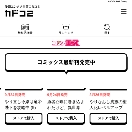
漫画エンタメ全部コミコミ
カドコミ
無料話増量
ランキング
探す
コミックス最新刊発売中
09月24日
09月24日
08月26日
9月24日
発売
9月24日
発売
8月26日
発売
やり直し令嬢は竜帝
勇者召喚に巻き込ま
やりなおし貴族の聖
陛下を攻略中 (9)
れたけど、異世界は
人化レベルアップ
平和でした （１
（２）
ストアで購入
ストアで購入
ストアで購入
０）