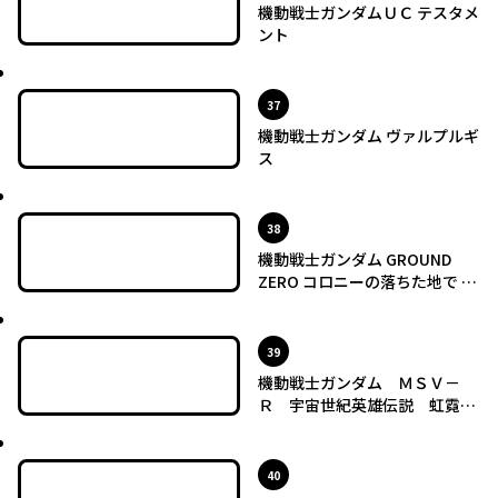
機動戦士ガンダムＵＣ テスタメ
ント
最新UP!
位
37
機動戦士ガンダム ヴァルプルギ
ス
最新UP!
位
38
機動戦士ガンダム GROUND
ZERO コロニーの落ちた地で -
RISE FROM THE ASHES-
最新UP!
位
39
機動戦士ガンダム ＭＳＶ－
Ｒ 宇宙世紀英雄伝説 虹霓の
シン・マツナガ
最新UP!
位
40