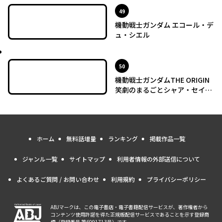
位
49
機動戦士ガンダム エコール・デ
ュ・シエル
最新UP!
位
50
機動戦士ガンダムTHE ORIGIN
笑劇のまるごとシャア・セイラ
編
ホーム
無料話増量
ランキング
掲載作品一覧
ジャンル一覧
サイトマップ
利用者情報の外部送信について
よくあるご質問 / お問い合わせ
利用規約
プライバシーポリシー
ABJマークは、この電子書店・電子書籍配信サービスが、著作権者から
コンテンツ使用許諾を得た正規版配信サービスであることを示す登録商
標（登録番号 第6091713号）です。