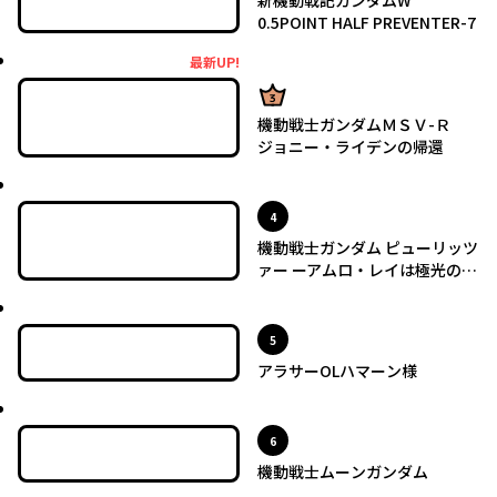
新機動戦記ガンダムW
0.5POINT HALF PREVENTER-7
最新UP!
最新UP!
3位
機動戦士ガンダムＭＳＶ-Ｒ
ジョニー・ライデンの帰還
最新UP!
位
4
機動戦士ガンダム ピューリッツ
ァー ーアムロ・レイは極光の彼
方へー
最新UP!
位
5
アラサーOLハマーン様
最新UP!
位
6
機動戦士ムーンガンダム