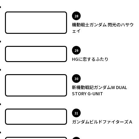
最新UP!
位
28
機動戦士ガンダム 閃光のハサウ
ェイ
最新UP!
位
29
HGに恋するふたり
最新UP!
位
30
新機動戦記ガンダムW DUAL
STORY G-UNIT
最新UP!
位
31
ガンダムビルドファイターズＡ
最新UP!