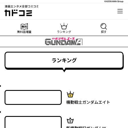
漫画エンタメ全部コミコミ
カドコミ
無料話増量
ランキング
探す
ランキング
最新UP!
1位
機動戦士ガンダムエイト
最新UP!
2位