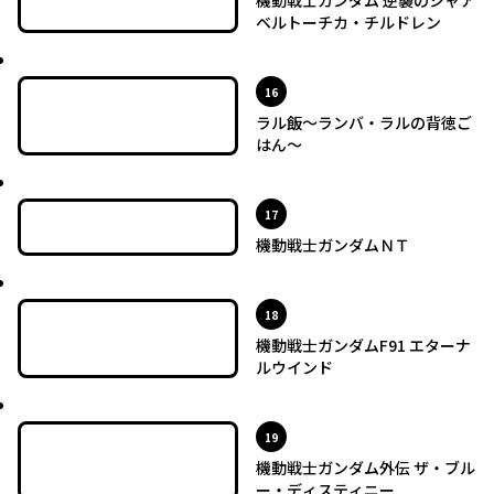
機動戦士ガンダム 逆襲のシャア
ベルトーチカ・チルドレン
最新UP!
位
16
ラル飯～ランバ・ラルの背徳ご
はん～
最新UP!
位
17
機動戦士ガンダムＮＴ
最新UP!
位
18
機動戦士ガンダムF91 エターナ
ルウインド
最新UP!
位
19
機動戦士ガンダム外伝 ザ・ブル
ー・ディスティニー