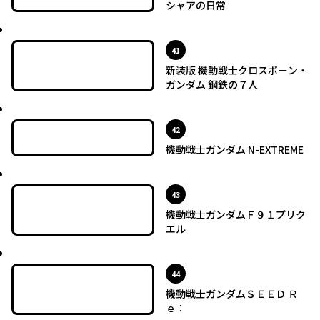
シャアの日常
最新UP!
位
41
新装版 機動戦士クロスボーン・
ガンダム 鋼鉄の７人
最新UP!
位
42
機動戦士ガンダム N-EXTREME
最新UP!
位
43
機動戦士ガンダムＦ９１プリク
エル
最新UP!
位
44
機動戦士ガンダムＳＥＥＤ Ｒ
ｅ：