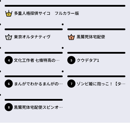
最新UP!
1位
多重人格探偵サイコ フルカラー版
最新UP!
2位
最新UP!
3位
東京オルタナティヴ
黒鷺死体宅配便
最新UP!
最新UP!
文化工作者 七條特高の冒
クウデタア1
位
位
4
5
険
最新UP!
最新UP!
まんがでわかるまんがの歴
ゾンビ姫に抱っこ！【タテ
位
位
6
7
史
スク】
最新UP!
黒鷺死体宅配便スピンオフ
位
8
松岡國男妖怪退治