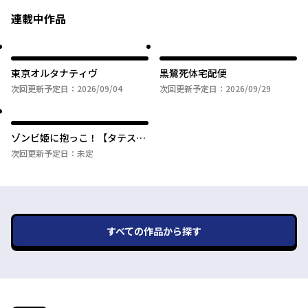
連載中作品
東京オルタナティヴ
黒鷺死体宅配便
次回更新予定日：
2026/09/04
次回更新予定日：
2026/09/29
ゾンビ姫に抱っこ！【タテス
ク】
次回更新予定日：
未定
すべての作品から探す