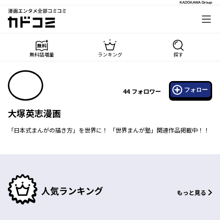
漫画エンタメ全部コミコミ
カドコミ
無料話増量
ランキング
探す
フォロー
44
フォロワー
大塚英志漫画
「日本式まんがの描き方」を世界に！ 「世界まんが塾」関連作品掲載中！！
人気ランキング
もっと見る