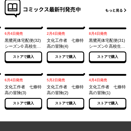
コミックス最新刊発売中
もっと見る
06月04日
02月04日
08月04日
6月4日
発売
2月4日
発売
8月4日
発売
黒鷺死体宅配便(32)
文化工作者 七條特
黒鷺死体宅配便(31)
シーズン0 高校生編
高の冒険(4)
シーズン0 高校生編
(４)
(３)
ストアで購入
ストアで購入
ストアで購入
06月04日
05月02日
04月04日
6月4日
発売
5月2日
発売
4月4日
発売
文化工作者 七條特
文化工作者 七條特
文化工作者 七條特
高の冒険(3)
高の冒険(2)
高の冒険(1)
ストアで購入
ストアで購入
ストアで購入