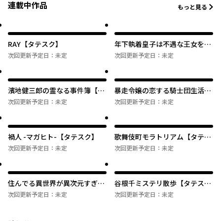
連載中作品
もっと見る
RAY【タテスク】
年下執着皇子は不遇な王女を愛
しすぎてる【タテスク】
次回更新予定日：
未定
次回更新予定日：
未定
濱地健三郎の霊なる事件簿【タ
暴走令嬢の恋する騎士団生活
テスク】
【タテスク】
次回更新予定日：
未定
次回更新予定日：
未定
禍人 -マガヒト-【タテスク】
歌舞伎町モラトリアム【タテス
ク】
次回更新予定日：
未定
次回更新予定日：
未定
住んでる異世界が異次元すぎる
谷根千ミステリ散歩【タテス
件【タテスク】
ク】
次回更新予定日：
未定
次回更新予定日：
未定