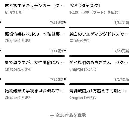
君と旅するキッチンカー【タテ
RAY【タテスク】
スク】
読切
を読む
第1話 起動（ブート）
を読む
7/31更新
7/31更新
7月31日更新
7月31日更新
悪役令嬢レベル99 ～私は裏ボ
純白のウエディングドレスで復
スですが魔王ではありません～
讐を【タテスク】
Chapter1
を読む
第1話
を読む
【タテスク】
7/31更新
7/24更新
7月31日更新
7月24日更新
妻で母ですが、女性風俗にハマ
ゲイ風俗のもちぎさん セクシ
りました【タテスク】
ュアリティは人生だ。【タテス
Chapter1
を読む
Chapter1
を読む
ク】
7/20更新
7/17更新
7月20日更新
7月17日更新
婚約破棄の手続きはお済みです
清純戦闘力1万超えの同期と視
か？ 第二の人生を謳歌しよう
えるわたし【タテスク】
Chapter1
を読む
Chapter1
を読む
と思ったら、ギルドを立て直す
ことになりました【タテスク】
全
10
作品を表示