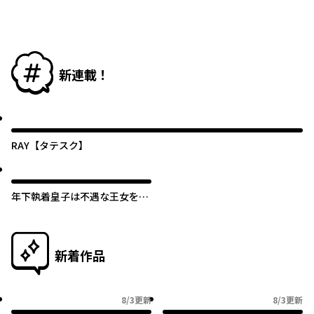
新連載！
RAY【タテスク】
年下執着皇子は不遇な王女を愛
しすぎてる【タテスク】
新着作品
8/3更新
8/3更新
8月3日更新
8月3日更新