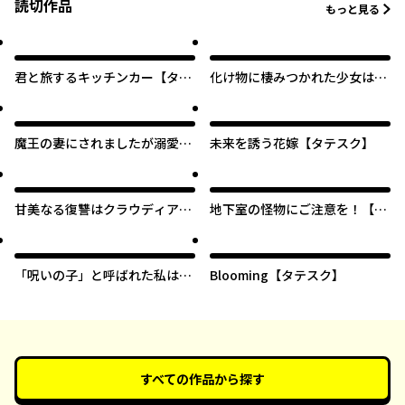
読切作品
もっと見る
君と旅するキッチンカー【タテ
化け物に棲みつかれた少女は自
スク】
由を願う【タテスク】
魔王の妻にされましたが溺愛さ
未来を誘う花嫁【タテスク】
れつつ魔界を救います【タテス
ク】
甘美なる復讐はクラウディアの
地下室の怪物にご注意を！【タ
寝室で【タテスク】
テスク】
「呪いの子」と呼ばれた私はそ
Blooming【タテスク】
れでも異世界を幸福に生きる
【タテスク】
すべての作品から探す