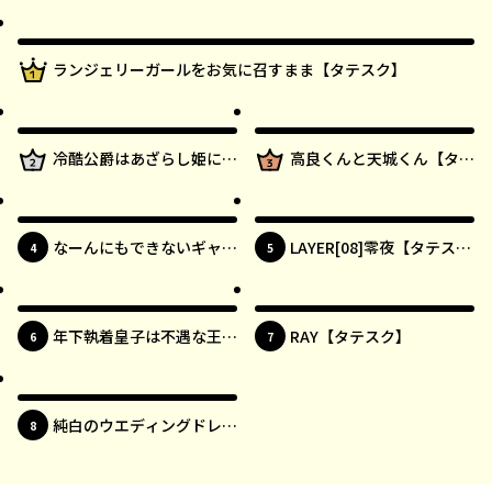
最新UP!
1位
ランジェリーガールをお気に召すまま【タテスク】
最新UP!
2位
最新UP!
3位
冷酷公爵はあざらし姫に執
高良くんと天城くん【タテ
着中【タテスク】
スク】
最新UP!
最新UP!
なーんにもできないギャル
LAYER[08]零夜【タテス
位
位
4
5
が唯一できるコト【タテス
ク】
ク】
最新UP!
最新UP!
年下執着皇子は不遇な王女
RAY【タテスク】
位
位
6
7
を愛しすぎてる【タテス
ク】
最新UP!
純白のウエディングドレス
位
8
で復讐を【タテスク】