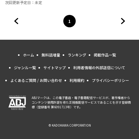
次回更新予定日：
未定
1
前のページへ
ページ
へ
次のペ
ホーム
無料話増量
ランキング
掲載作品一覧
ジャンル一覧
サイトマップ
利用者情報の外部送信について
よくあるご質問 / お問い合わせ
利用規約
プライバシーポリシー
ABJマークは、この電子書店・電子書籍配信サービスが、著作権者から
コンテンツ使用許諾を得た正規版配信サービスであることを示す登録商
標（登録番号 第6091713号）です。
© KADOKAWA CORPORATION