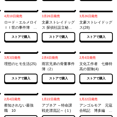
04月10日
03月26日
03月26日
4月10日
発売
3月26日
発売
3月26日
発売
ロード・エルメロイ
文豪ストレイドッグ
文豪ストレイドッグ
ＩＩ世の事件簿
ス 探偵社設立秘
ス(28)
（14）
話 （２）
ストアで購入
ストアで購入
ストアで購入
03月03日
02月04日
02月04日
3月3日
発売
2月4日
発売
2月4日
発売
理想のヒモ生活(25)
雨宮兄弟の骨董事件
文化工作者 七條特
簿（2）
高の冒険(4)
ストアで購入
ストアで購入
ストアで購入
02月04日
01月22日
01月22日
2月4日
発売
1月22日
発売
1月22日
発売
察知されない最強
アプネア ～特命課
アンゴルモア 元寇
職 10
戦史漂流記～ (１)
合戦記 博多編
（１２） 弘安の戦