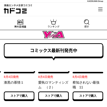
漫画エンタメ全部コミコミ
カドコミ
無料話増量
ランキング
探す
コミックス最新刊発売中
08月04日
08月04日
08月04日
8月4日
発売
8月4日
発売
8月4日
発売
漆黒の慕情１
愛執ロマンティシズ
察知されない最強
ム （２）
職 11
ストアで購入
ストアで購入
ストアで購入