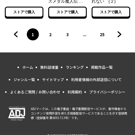
スメタル魔人伝 地
れない (２)
獄のライブ拷問黙示
ストアで購入
ストアで購入
ストアで購入
録～ （１）
1
2
3
...
25
前のページへ
ページ
へ
ページ
へ
ページ
へ
ページ
へ
次のペ
ホーム
無料話増量
ランキング
掲載作品一覧
ジャンル一覧
サイトマップ
利用者情報の外部送信について
よくあるご質問 / お問い合わせ
利用規約
プライバシーポリシー
ABJマークは、この電子書店・電子書籍配信サービスが、著作権者から
コンテンツ使用許諾を得た正規版配信サービスであることを示す登録商
標（登録番号 第6091713号）です。