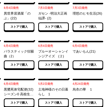
08月04日
07月03日
07月03日
8月4日
発売
7月3日
発売
7月3日
発売
異世界居酒屋「の
ガセン -明治大正画
理想のヒモ生活(26)
ぶ」(22)
仙譚- (2)
ストアで購入
ストアで購入
ストアで購入
06月04日
06月04日
06月04日
6月4日
発売
6月4日
発売
6月4日
発売
パラスティック狂騒
ブルーオーシャンイ
であいもん(21)
曲（2）
ンジアイズ (２)
ストアで購入
ストアで購入
ストアで購入
06月04日
05月02日
04月24日
6月4日
発売
5月2日
発売
4月24日
発売
黒鷺死体宅配便(32)
土地神様のその日暮
烏衣の華 １
シーズン0 高校生編
らし 1
(４)
ストアで購入
ストアで購入
ストアで購入