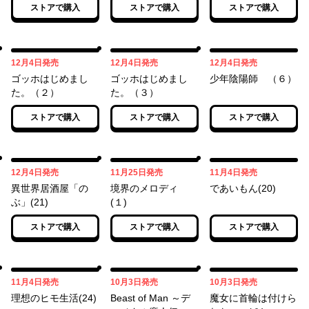
ストアで購入
ストアで購入
ストアで購入
い その二
12月04日
12月04日
12月04日
12月4日
発売
12月4日
発売
12月4日
発売
ゴッホはじめまし
ゴッホはじめまし
少年陰陽師 （６）
た。（２）
た。（３）
ストアで購入
ストアで購入
ストアで購入
12月04日
11月25日
11月04日
12月4日
発売
11月25日
発売
11月4日
発売
異世界居酒屋「の
境界のメロディ
であいもん(20)
ぶ」(21)
(１)
ストアで購入
ストアで購入
ストアで購入
11月04日
10月03日
10月03日
11月4日
発売
10月3日
発売
10月3日
発売
理想のヒモ生活(24)
Beast of Man ～デ
魔女に首輪は付けら