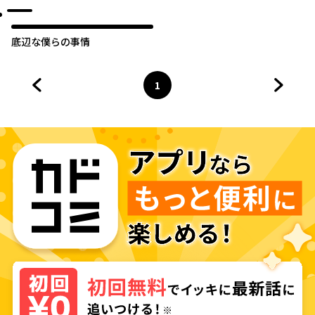
底辺な僕らの事情
1
前のページへ
ページ
へ
次のペ