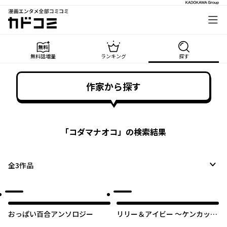
漫画エンタメ全部コミコミ
カドコミ
無料話増量
ランキング
探す
作家から探す
「
コダマナオコ
」の検索結果
全
3
作品
おっぱい百合アンソロジー
リリー＆アイビー ～ケンカップ
ル百合×性愛アンソロジー～