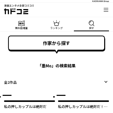
漫画エンタメ全部コミコミ
カドコミ
無料話増量
ランキング
探す
作家から探す
「
墨Mo
」の検索結果
全
2
作品
私の押しカップルは絶対だ
私の押しカップルは絶対だ！
【タテスク】