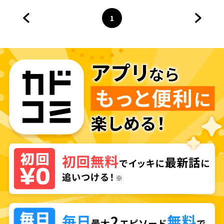
1
前のページへ
ページ
へ
次のペ