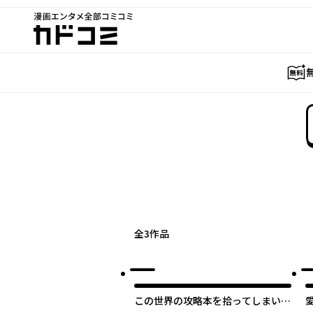
漫画エンタメ全部コミコミ
カドコミ
全
3
作品
この世界の攻略本を拾ってしまいま