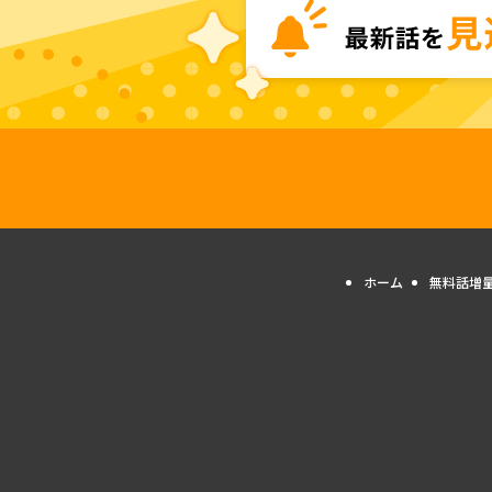
ホーム
無料話増