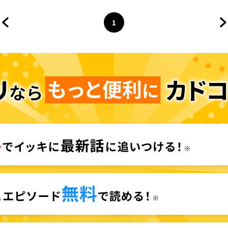
1
前のページへ
ページ
へ