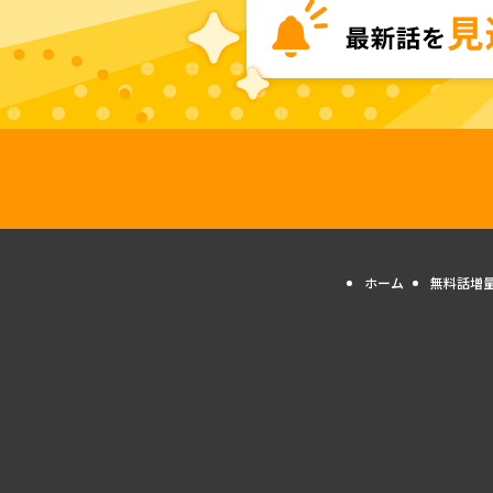
ホーム
無料話増