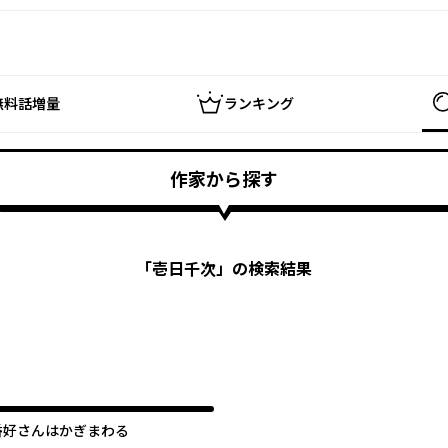
無料話増量
ランキング
作家から探す
「
壱日千次
」の検索結果
香好さんはかぎまわる