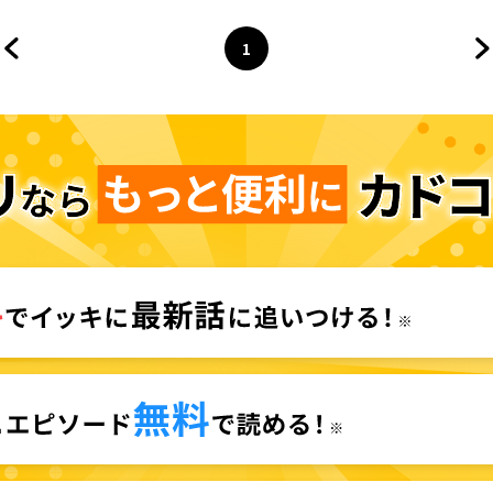
1
前のページへ
ページ
へ