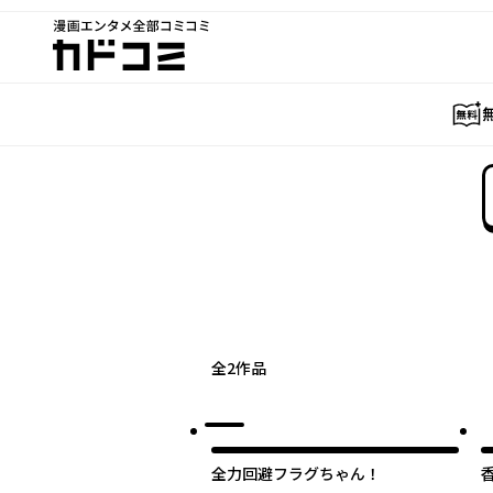
漫画エンタメ全部コミコミ
カドコミ
全
2
作品
全力回避フラグちゃん！