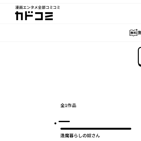
漫画エンタメ全部コミコミ
カドコミ
全
1
作品
逢魔暮らしの奴さん