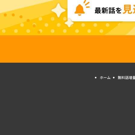
ホーム
無料話増