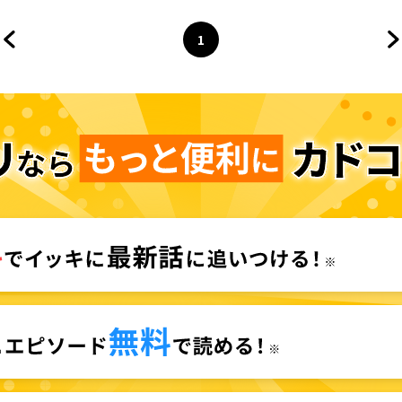
1
前のページへ
ページ
へ