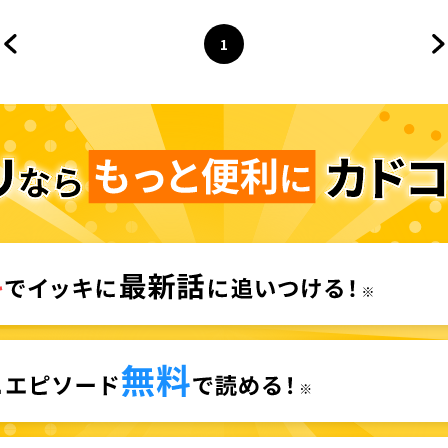
1
前のページへ
ページ
へ