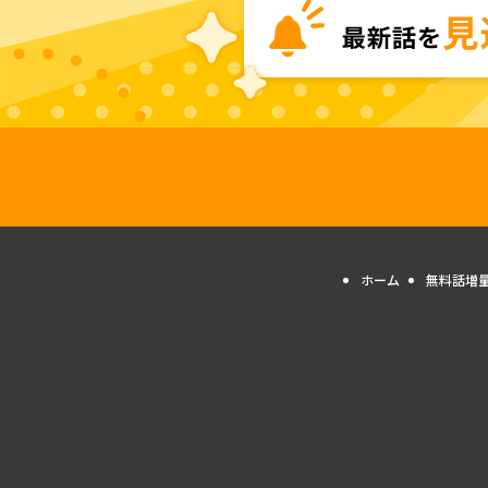
ホーム
無料話増