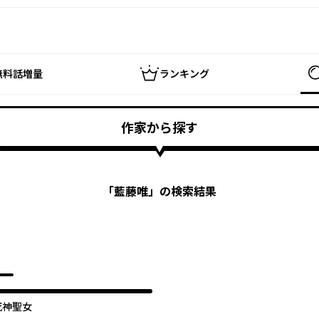
無料話増量
ランキング
作家から探す
「
藍藤唯
」の検索結果
死神聖女