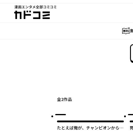
漫画エンタメ全部コミコミ
カドコミ
全
2
作品
たとえば俺が、チャンピオンから王