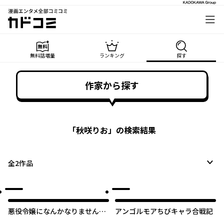
漫画エンタメ全部コミコミ
カドコミ
無料話増量
ランキング
探す
作家から探す
「
秋咲りお
」の検索結果
全
2
作品
悪役令嬢になんかなりません。
アンゴルモアちびキャラ合戦記
私は『普通』の公爵令嬢です！