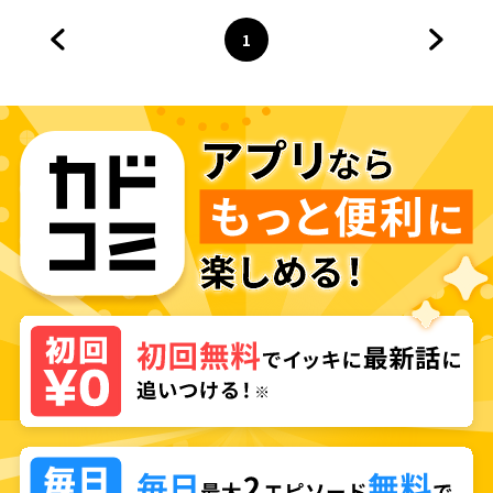
～New Route！～
1
前のページへ
ページ
へ
次のペ