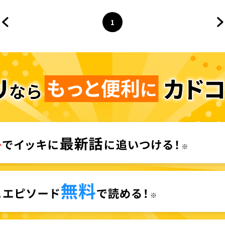
1
前のページへ
ページ
へ