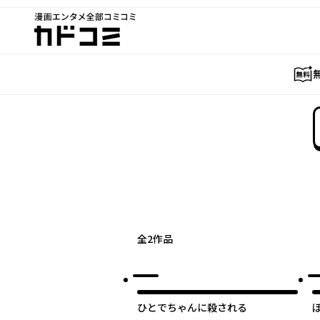
漫画エンタメ全部コミコミ
カドコミ
全
2
作品
オリジナル
ひとでちゃんに殺される