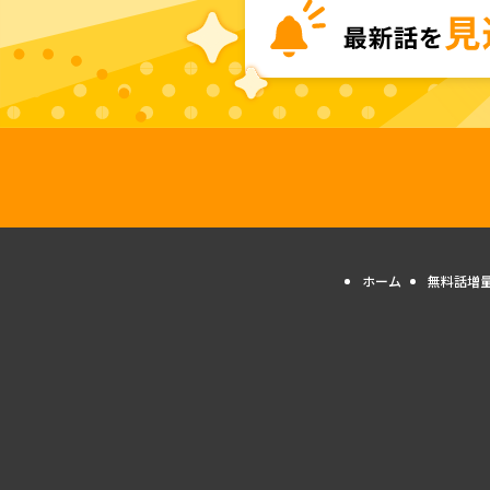
ホーム
無料話増