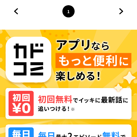
1
前のページへ
ページ
へ
次のペ