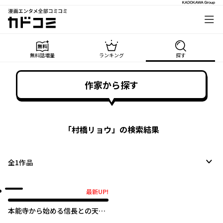
漫画エンタメ全部コミコミ
カドコミ
無料話増量
ランキング
探す
作家から探す
「
村橋リョウ
」の検索結果
全
1
作品
最新UP!
最新UP!
本能寺から始める信長との天下
統一