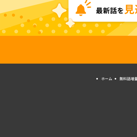
ホーム
無料話増