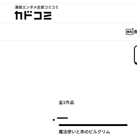
漫画エンタメ全部コミコミ
カドコミ
全
1
作品
魔法使いと赤のピルグリム