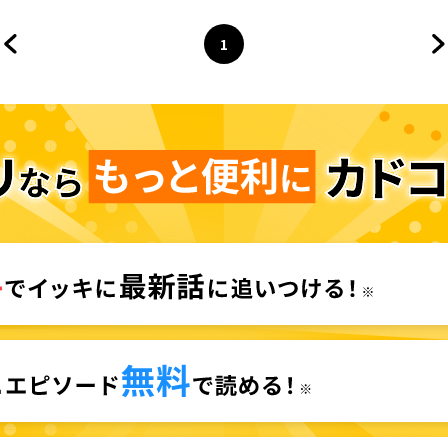
1
前のページへ
ページ
へ