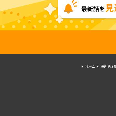
ホーム
無料話増