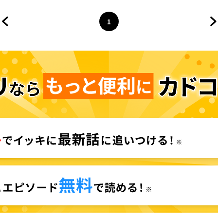
ジャヴ
フ
1
前のページへ
ページ
へ