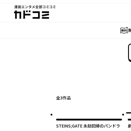
漫画エンタメ全部コミコミ
カドコミ
全
3
作品
STEINS;GATE 永劫回帰のパンドラ
劇