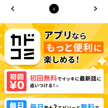
1
前のページへ
ページ
へ
次のペ