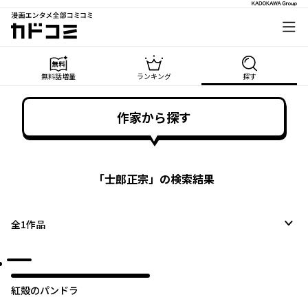
漫画エンタメ全部コミコミ
カドコミ
無料話増量
ランキング
探す
作家から探す
「
士郎正宗
」の検索結果
全
1
作品
紅殻のパンドラ