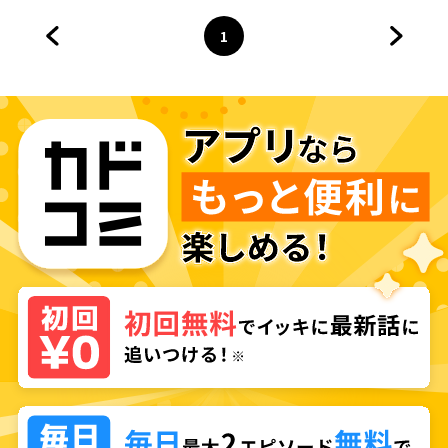
1
前のページへ
ページ
へ
次のペ