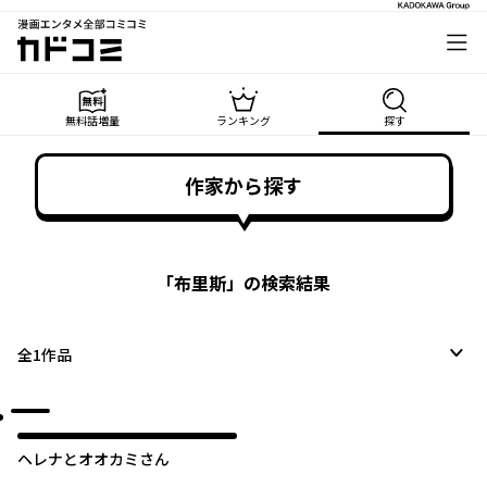
漫画エンタメ全部コミコミ
カドコミ
無料話増量
ランキング
探す
作家から探す
「
布里斯
」の検索結果
全
1
作品
ヘレナとオオカミさん