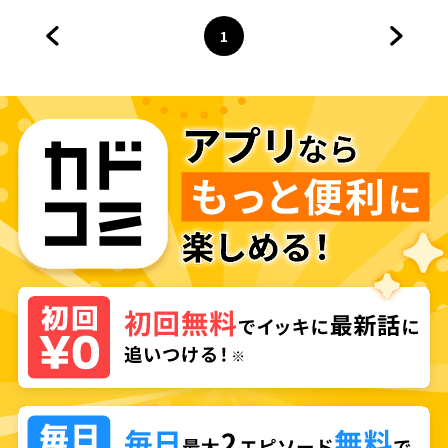
1
前のページへ
ページ
へ
次のペ