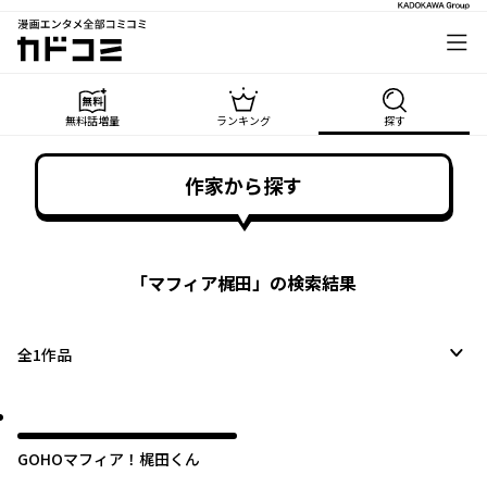
漫画エンタメ全部コミコミ
カドコミ
無料話増量
ランキング
探す
作家から探す
「
マフィア梶田
」の検索結果
全
1
作品
GOHOマフィア！梶田くん