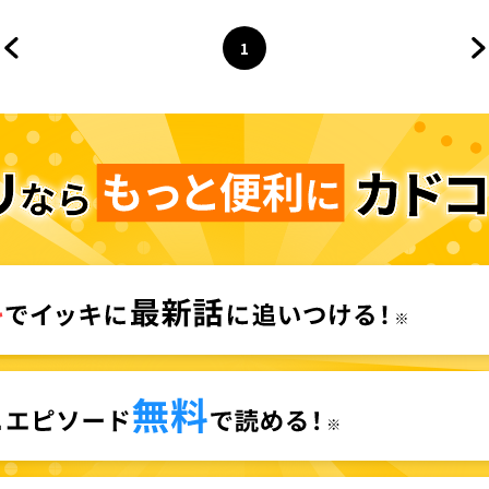
1
前のページへ
ページ
へ