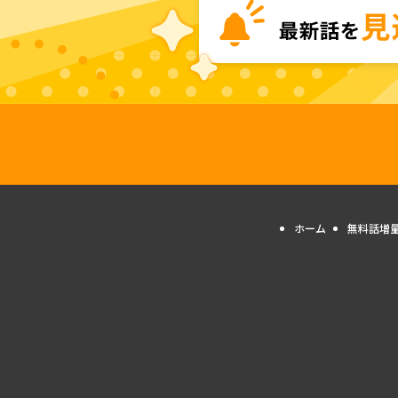
ホーム
無料話増