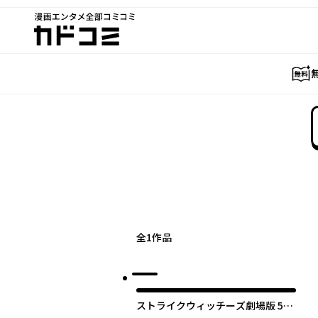
漫画エンタメ全部コミコミ
カドコミ
全
1
作品
ストライクウィッチーズ劇場版 501