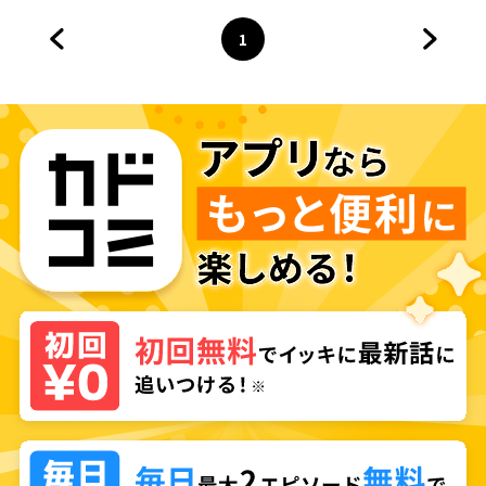
て誰にでもくれてやる ～
1
前のページへ
ページ
へ
次のペ