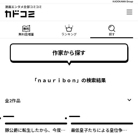
漫画エンタメ全部コミコミ
カドコミ
無料話増量
ランキング
探す
作家から探す
「
ｎａｕｒｉｂｏｎ
」の検索結果
全
2
作品
豚公爵に転生したから、今度は
最低皇子たちによる皇位争
君に好きと言いたい
『譲』戦 ～貧乏くじの皇位なん