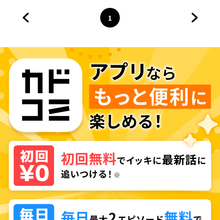
1
前のページへ
ページ
へ
次のペ