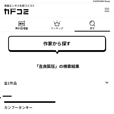
漫画エンタメ全部コミコミ
カドコミ
無料話増量
ランキング
探す
作家から探す
「
吉良狐狂
」の検索結果
全
1
作品
カンフータンキー