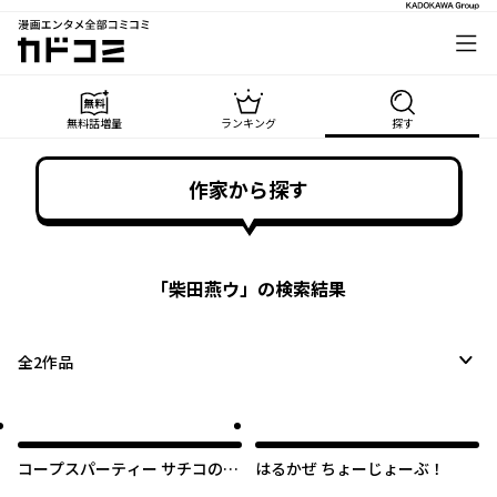
漫画エンタメ全部コミコミ
カドコミ
無料話増量
ランキング
探す
作家から探す
「
柴田燕ウ
」の検索結果
全
2
作品
コープスパーティー サチコの恋
はるかぜ ちょーじょーぶ！
愛遊戯 Hysteric Birthday 2U