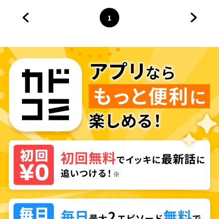
1
前のページへ
ページ
へ
次のペ