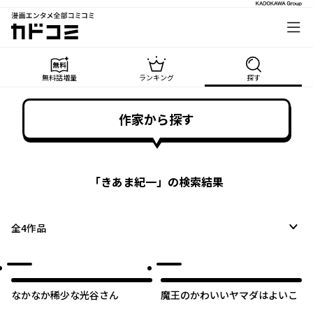
漫画エンタメ全部コミコミ
カドコミ
無料話増量
ランキング
探す
作家から探す
「
きあま紀一
」の検索結果
全
4
作品
なかなか稀少な光谷さん
魔王のかわいいヤマダはよいこ