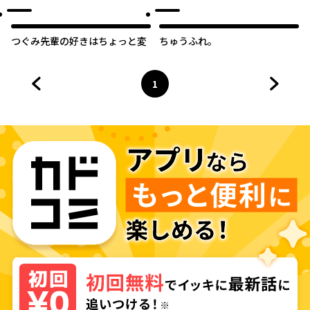
つぐみ先輩の好きはちょっと変
ちゅうふれ。
1
前のページへ
ページ
へ
次のペ