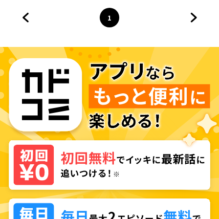
1
前のページへ
ページ
へ
次のペ