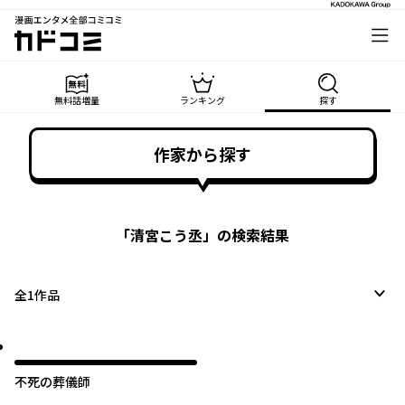
漫画エンタメ全部コミコミ
カドコミ
無料話増量
ランキング
探す
作家から探す
「
清宮こう丞
」の検索結果
全
1
作品
不死の葬儀師