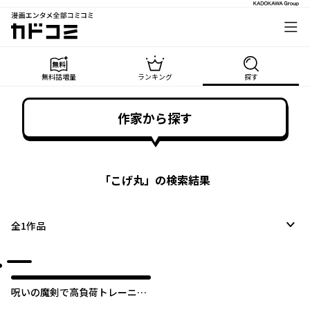
漫画エンタメ全部コミコミ
カドコミ
無料話増量
ランキング
探す
作家から探す
「
こげ丸
」の検索結果
全
1
作品
呪いの魔剣で高負荷トレーニン
グ!? ～知られちゃいけない仮面