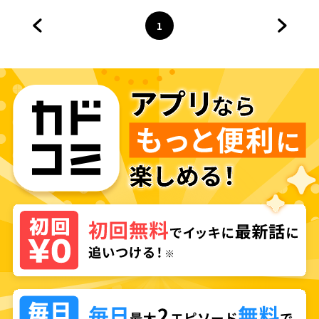
の冒険者～
1
前のページへ
ページ
へ
次のペ