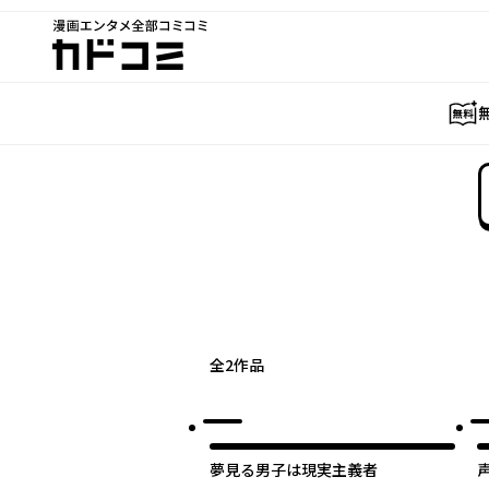
漫画エンタメ全部コミコミ
カドコミ
全
2
作品
夢見る男子は現実主義者