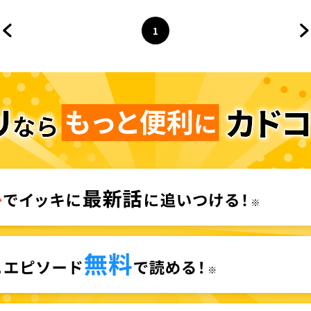
1
前のページへ
ページ
へ