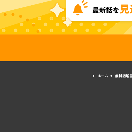
ホーム
無料話増