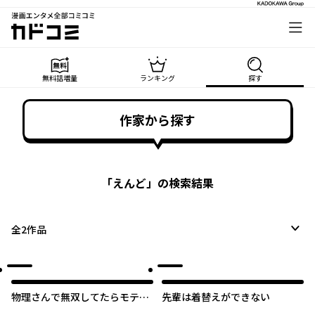
漫画エンタメ全部コミコミ
カドコミ
無料話増量
ランキング
探す
作家から探す
「
えんど
」の検索結果
全
2
作品
物理さんで無双してたらモテモ
先輩は着替えができない
テになりました