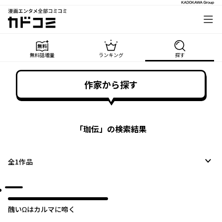
漫画エンタメ全部コミコミ
カドコミ
無料話増量
ランキング
探す
作家から探す
「
珈伝
」の検索結果
全
1
作品
醜いΩはカルマに啼く