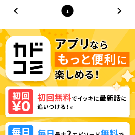
1
前のページへ
ページ
へ
次のペ