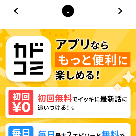
1
前のページへ
ページ
へ
次のペ