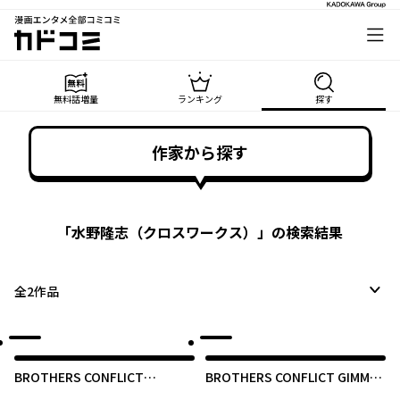
漫画エンタメ全部コミコミ
カドコミ
無料話増量
ランキング
探す
作家から探す
「
水野隆志（クロスワークス）
」の検索結果
全
2
作品
BROTHERS CONFLICT
BROTHERS CONFLICT GIMME
feat.Natsume
THE LOVE!!