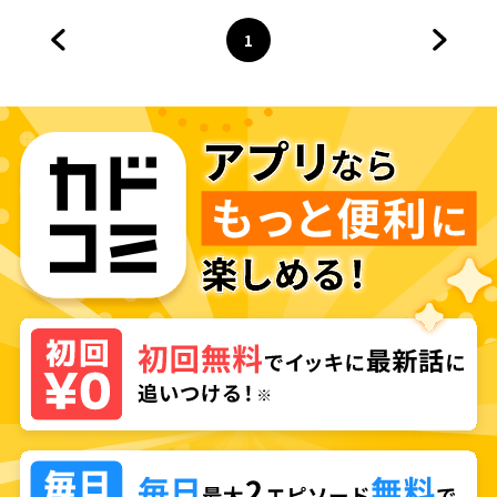
1
前のページへ
ページ
へ
次のペ