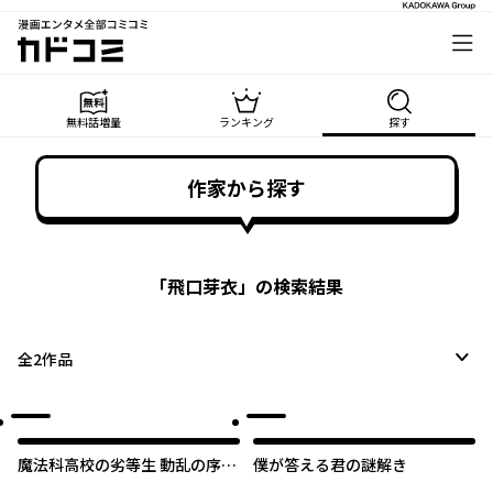
漫画エンタメ全部コミコミ
カドコミ
無料話増量
ランキング
探す
作家から探す
「
飛口芽衣
」の検索結果
全
2
作品
魔法科高校の劣等生 動乱の序章
僕が答える君の謎解き
編