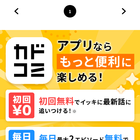
1
前のページへ
ページ
へ
次のペ