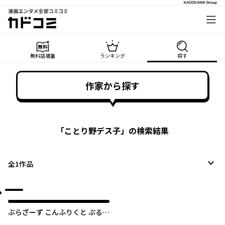
漫画エンタメ全部コミコミ
カドコミ
無料話増量
ランキング
探す
作家から探す
「
ことり野デス子
」の検索結果
全
1
作品
ぶらざーず こんふりくと ぷるぷ
る