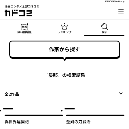
漫画エンタメ全部コミコミ
カドコミ
無料話増量
ランキング
探す
作家から探す
「
屡那
」の検索結果
全
2
作品
異世界建国記
聖剣の刀鍛冶