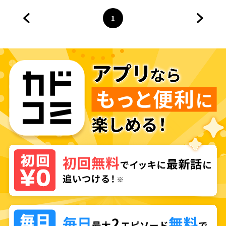
1
前のページへ
ページ
へ
次のペ